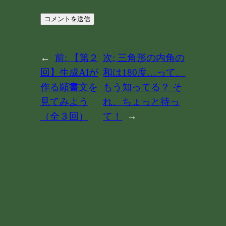
←
前:
【第２
次:
三角形の内角の
回】生成AIが
和は180度…って、
作る願書文を
もう知ってる？ そ
見てみよう
れ、ちょっと待っ
（全３回）
て！
→