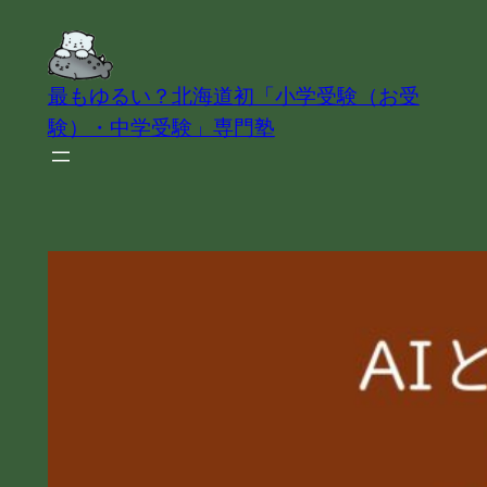
内
容
を
最もゆるい？北海道初「小学受験（お受
ス
験）・中学受験」専門塾
キ
ッ
プ