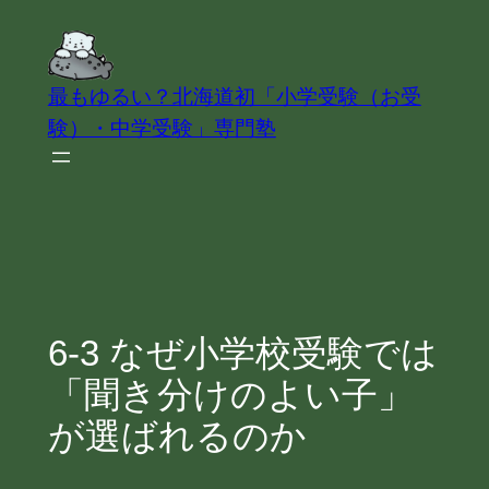
内
容
を
最もゆるい？北海道初「小学受験（お受
ス
験）・中学受験」専門塾
キ
ッ
プ
6-3 なぜ小学校受験では
「聞き分けのよい子」
が選ばれるのか